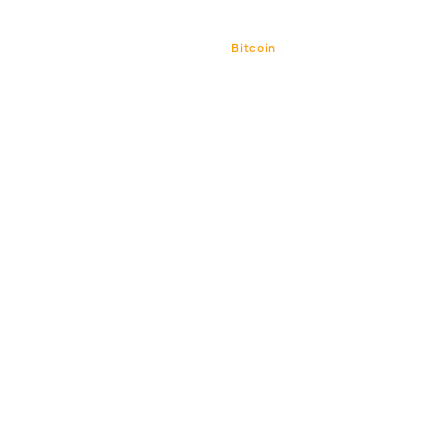
Bitcoin
Bitcoin CPI
Venture-Portf