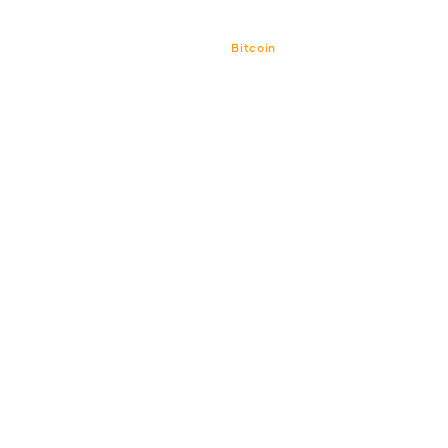
Bitcoin
Bitcoin CPI
Venture-Portf